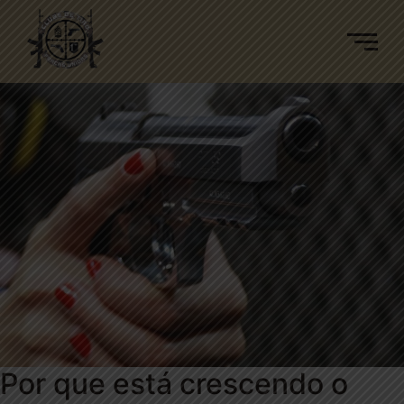
Por que está crescendo o