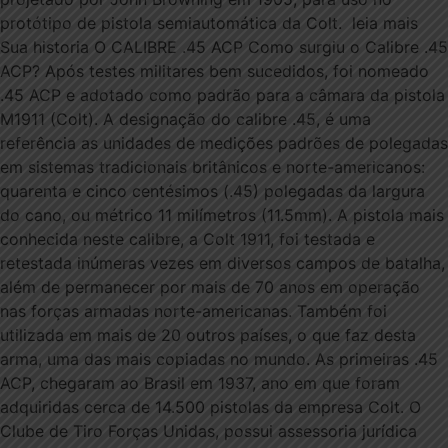
protótipo de pistola semiautomática da Colt. leia mais
Sua historia O CALIBRE .45 ACP Como surgiu o Calibre .45
ACP? Após testes militares bem sucedidos, foi nomeado
.45 ACP e adotado como padrão para a câmara da pistola
M1911 (Colt). A designação do calibre .45, é uma
referência as unidades de medições padrões de polegadas
em sistemas tradicionais britânicos e norte-americanos:
quarenta e cinco centésimos (.45) polegadas da largura
do cano, ou métrico 11 milímetros (11.5mm). A pistola mais
conhecida neste calibre, a Colt 1911, foi testada e
retestada inúmeras vezes em diversos campos de batalha,
além de permanecer por mais de 70 anos em operação
nas forças armadas norte-americanas. Também foi
utilizada em mais de 20 outros países, o que faz desta
arma, uma das mais copiadas no mundo. As primeiras .45
ACP, chegaram ao Brasil em 1937, ano em que foram
adquiridas cerca de 14.500 pistolas da empresa Colt. O
Clube de Tiro Forças Unidas, possui assessoria jurídica