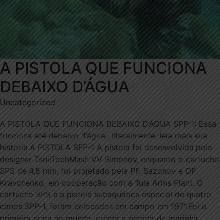
A PISTOLA QUE FUNCIONA
DEBAIXO D’ÁGUA
Uncategorized
A PISTOLA QUE FUNCIONA DEBAIXO D’ÁGUA SPP-1: Essa
funciona até debaixo d’água…literalmente. leia mais sua
historia A PISTOLA SPP-1 A pistola foi desenvolvida pelo
designer TsniiTochMash VV Simonov, enquanto o cartucho
SPS de 4,5 mm, foi projetado pela PF. Sazonov e OP
Kravchenko, em cooperação com a Tula Arms Plant. O
cartucho SPS e a pistola subaquática especial de quatro
canos SPP-1, foram colocados em campo em 1971.Foi a
primeira arma no mundo, criada a pedido da marinha