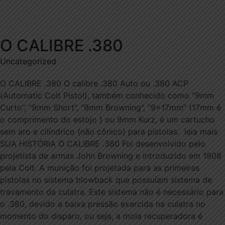
O CALIBRE .380
Uncategorized
O CALIBRE .380 O calibre .380 Auto ou .380 ACP
(Automatic Colt Pistol), também conhecido como “9mm
Curto”, “9mm Short”, “9mm Browning”, “9x17mm” (17mm é
o comprimento do estojo ) ou 9mm Kurz, é um cartucho
sem aro e cilíndrico (não cônico) para pistolas. leia mais
SUA HISTÓRIA O CALIBRE .380 Foi desenvolvido pelo
projetista de armas John Browning e introduzido em 1908
pela Colt. A munição foi projetada para as primeiras
pistolas no sistema blowback que possuíam sistema de
travamento da culatra. Este sistema não é necessário para
o .380, devido a baixa pressão exercida na culatra no
momento do disparo, ou seja, a mola recuperadora é