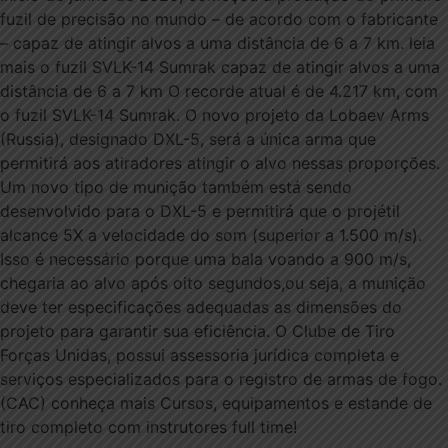
fuzil de precisão no mundo – de acordo com o fabricante
– capaz de atingir alvos a uma distância de 6 a 7 km. leia
mais o fuzil SVLK-14 Sumrak capaz de atingir alvos a uma
distância de 6 a 7 km O recorde atual é de 4.217 km, com
o fuzil SVLK-14 Sumrak. O novo projeto da Lobaev Arms
(Russia), designado DXL-5, será a única arma que
permitirá aos atiradores atingir o alvo nessas proporções.
Um novo tipo de munição também está sendo
desenvolvido para o DXL-5 e permitirá que o projétil
alcance 5X a velocidade do som (superior a 1.500 m/s).
Isso é necessário porque uma bala voando a 900 m/s,
chegaria ao alvo após oito segundos,ou seja, a munição
deve ter especificações adequadas as dimensões do
projeto para garantir sua eficiência. O Clube de Tiro
Forças Unidas, possui assessoria jurídica completa e
serviços especializados para o registro de armas de fogo.
(CAC) conheça mais Cursos, equipamentos e estande de
tiro completo com instrutores full time!