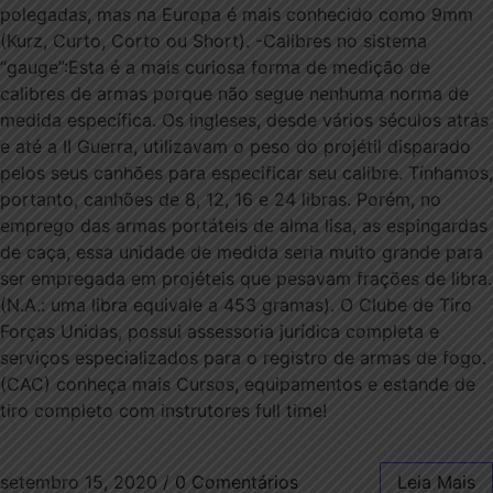
polegadas, mas na Europa é mais conhecido como 9mm
(Kurz, Curto, Corto ou Short). -Calibres no sistema
“gauge”:Esta é a mais curiosa forma de medição de
calibres de armas porque não segue nenhuma norma de
medida específica. Os ingleses, desde vários séculos atrás
e até a II Guerra, utilizavam o peso do projétil disparado
pelos seus canhões para especificar seu calibre. Tínhamos,
portanto, canhões de 8, 12, 16 e 24 libras. Porém, no
emprego das armas portáteis de alma lisa, as espingardas
de caça, essa unidade de medida seria muito grande para
ser empregada em projéteis que pesavam frações de libra.
(N.A.: uma libra equivale a 453 gramas). O Clube de Tiro
Forças Unidas, possui assessoria jurídica completa e
serviços especializados para o registro de armas de fogo.
(CAC) conheça mais Cursos, equipamentos e estande de
tiro completo com instrutores full time!
setembro 15, 2020
/
0 Comentários
Leia Mais