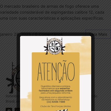
O mercado brasileiro de armas de fogo oferece uma
variedade considerável de espingardas calibre 12, cada
uma com suas características e aplicações específicas.
janeiro 28, 2025
/
0 Comentários
Leia Mais
Referência entre os melhores Clubes e Academias de Tiro do
Brasil, sempre com foco na ética, respeito e segurança.