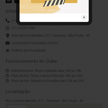
Informações de Contato
(11) 3390-3890
(11) 3208-7389
Rua Odorico Mendes, 377 - Cambuci - São Paulo - SP
contato@forcasunidas.com.br
Política de Privacidade
Funcionamento do Clube
Administrativo: Terça a Sábado das 13h às 18h
Pista de tiro: Terça a Sexta-feira das 18h às 22H
Pista de tiro: Sábados e Feriados das 13h às 22H
Localização
Rua Odorico Mendes, 377 - Cambuci - São Paulo - SP